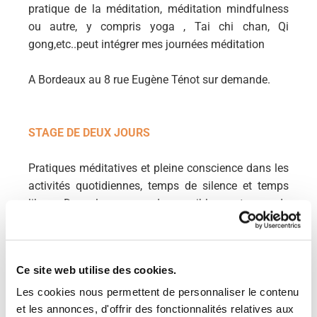
pratique de la méditation, méditation mindfulness
ou autre, y compris yoga , Tai chi chan, Qi
gong,etc..peut intégrer mes journées méditation
A Bordeaux au 8 rue Eugène Ténot sur demande.
STAGE DE DEUX JOURS
Pratiques méditatives et pleine conscience dans les
activités quotidiennes, temps de silence et temps
libres. Dans la mesure du possible, un temps de
marche dans la campagne environnante, voire
jusqu’à la basilique de VERDELAIS, environ à 2 km
de SEMENS.
Ce site web utilise des cookies.
Cet automne les lundi 10 novembre et mardi 11
novembre: Notre corps psychosomatique entre la
Les cookies nous permettent de personnaliser le contenu
santé et la maladie, la maladie et la santé. avec
et les annonces, d'offrir des fonctionnalités relatives aux