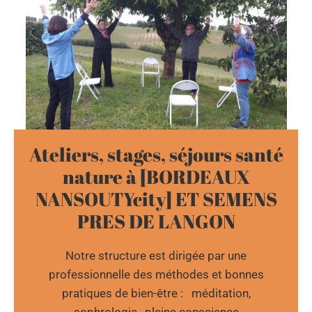
Ateliers, stages, séjours santé
nature à [BORDEAUX
NANSOUTYcity] ET SEMENS
PRES DE LANGON
Notre structure est dirigée par une
professionnelle des méthodes et bonnes
pratiques de bien-être : méditation,
sophrologie, pleine conscience